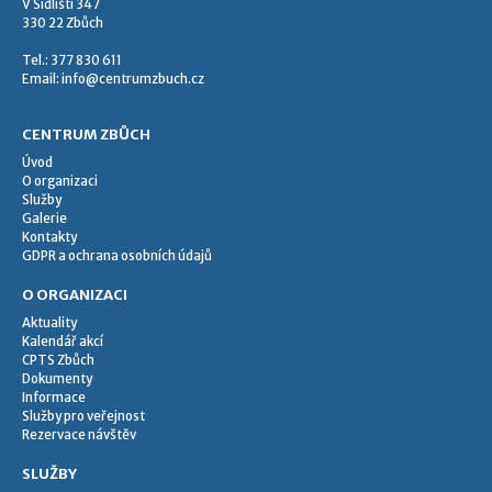
V Sídlišti 347
330 22 Zbůch
Tel.: 377 830 611
Email:
info@centrumzbuch.cz
CENTRUM ZBŮCH
Úvod
O organizaci
Služby
Galerie
Kontakty
GDPR a ochrana osobních údajů
O ORGANIZACI
Aktuality
Kalendář akcí
CPTS Zbůch
Dokumenty
Informace
Služby pro veřejnost
Rezervace návštěv
SLUŽBY