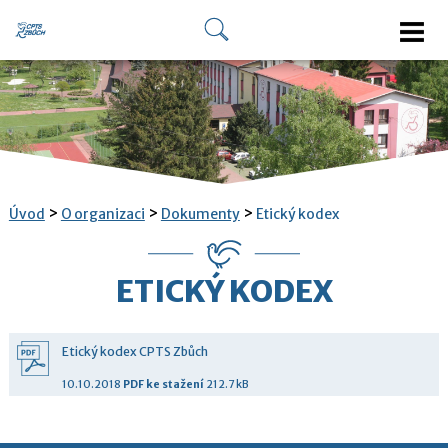
>
>
>
Úvod
O organizaci
Dokumenty
Etický kodex
ETICKÝ KODEX
Etický kodex CPTS Zbůch
10.10.2018
PDF
ke stažení
212.7 kB