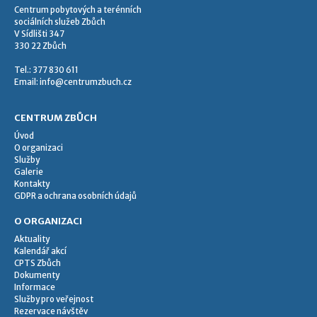
Centrum pobytových a terénních
sociálních služeb Zbůch
V Sídlišti 347
330 22 Zbůch
Tel.: 377 830 611
Email:
info@centrumzbuch.cz
CENTRUM ZBŮCH
Úvod
O organizaci
Služby
Galerie
Kontakty
GDPR a ochrana osobních údajů
O ORGANIZACI
Aktuality
Kalendář akcí
CPTS Zbůch
Dokumenty
Informace
Služby pro veřejnost
Rezervace návštěv