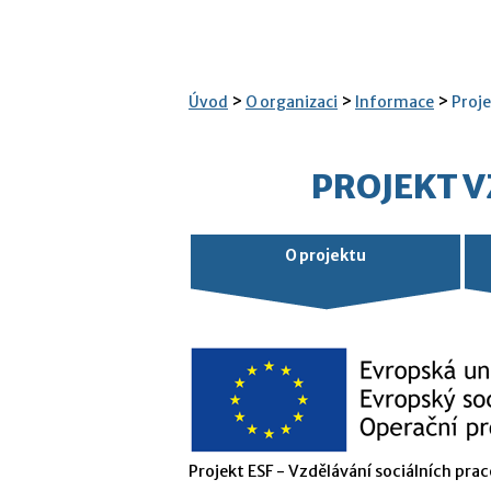
>
>
>
Úvod
O organizaci
Informace
Proje
PROJEKT V
O projektu
Projekt ESF - Vzdělávání sociálních pr