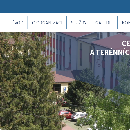
ÚVOD
O ORGANIZACI
SLUŽBY
GALERIE
KO
C
A TERÉNNÍC