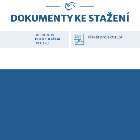
DOKUMENTY KE STAŽENÍ
28.08.2019
Plakát projektu ESF
PDF
ke stažení
393.2 kB