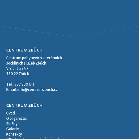
CENTRUM ZBŮCH
Centrum pobytových a terénních
sociálních služeb Zbůch
V Sídlišti 347
330 22 Zbůch
Tel.: 377 830 611
Email:
info@centrumzbuch.cz
CENTRUM ZBŮCH
Úvod
O organizaci
Služby
Galerie
Kontakty