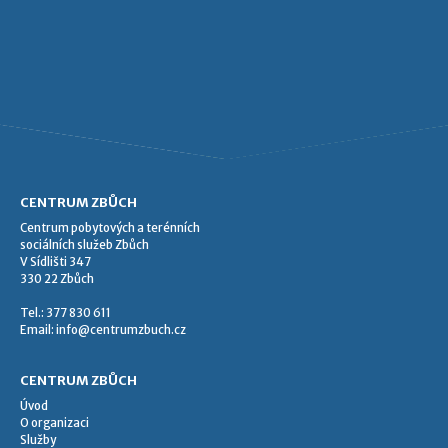
CENTRUM ZBŮCH
Centrum pobytových a terénních
sociálních služeb Zbůch
V Sídlišti 347
330 22 Zbůch
Tel.: 377 830 611
Email:
info@centrumzbuch.cz
CENTRUM ZBŮCH
Úvod
O organizaci
Služby