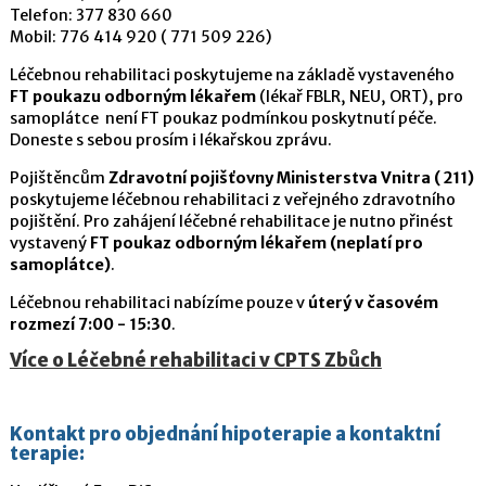
Telefon: 377 830 660
Mobil: 776 414 920 ( 771 509 226)
Léčebnou rehabilitaci poskytujeme na základě vystaveného
FT poukazu odborným lékařem
(lékař FBLR, NEU, ORT), pro
samoplátce není FT poukaz podmínkou poskytnutí péče.
Doneste s sebou prosím i lékařskou zprávu.
Pojištěncům
Zdravotní pojišťovny Ministerstva Vnitra ( 211)
poskytujeme léčebnou rehabilitaci z veřejného zdravotního
pojištění. Pro zahájení léčebné rehabilitace je nutno přinést
vystavený
FT poukaz odborným lékařem (neplatí pro
samoplátce)
.
Léčebnou rehabilitaci nabízíme pouze v
úterý v časovém
rozmezí 7:00 - 15:30
.
Více o Léčebné rehabilitaci v CPTS Zbůch
Kontakt pro objednání hipoterapie a kontaktní
terapie: