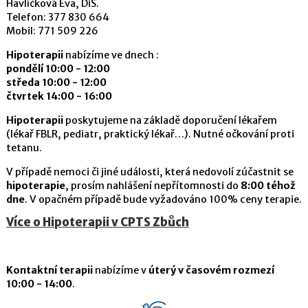
Havlíčková Eva, DiS.
Telefon: 377 830 664
Mobil: 771 509 226
Hipoterapii
nabízíme ve dnech :
pondělí 10:00 - 12:00
středa 10:00 - 12:00
čtvrtek 14:00 - 16:00
Hipoterapii
poskytujeme na základě doporučení lékařem
(lékař FBLR, pediatr, praktický lékař…). Nutné očkování proti
tetanu.
V případě nemoci či jiné události, která nedovolí zúčastnit se
hipoterapie
, prosím nahlášení nepřítomnosti do
8:00 téhož
dne
. V opačném případě bude vyžadováno 100% ceny terapie.
Více o Hipoterapii v CPTS Zbůch
Kontaktní terapii
nabízíme v
úterý v časovém rozmezí
10:00 - 14:00
.