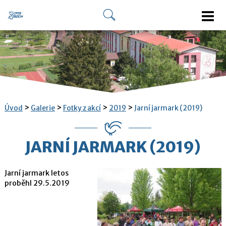
>
>
>
>
Úvod
Galerie
Fotky z akcí
2019
Jarní jarmark (2019)
JARNÍ JARMARK (2019)
Jarní jarmark letos
proběhl 29.5.2019