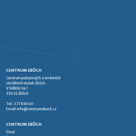
CENTRUM ZBŮCH
Centrum pobytových a terénních
sociálních služeb Zbůch
V Sídlišti 347
330 22 Zbůch
Tel.: 377 830 611
Email:
info@centrumzbuch.cz
CENTRUM ZBŮCH
Úvod