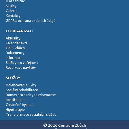
O organizaci
Služby
Galerie
Kontakty
GDPR a ochrana osobních údajů
O ORGANIZACI
Aktuality
Kalendář akcí
CPTS Zbůch
Dokumenty
Informace
Služby pro veřejnost
Rezervace návštěv
SLUŽBY
Odlehčovací služby
Sociální rehabilitace
Domov pro osoby se zdravotním
postižením
Chráněné bydlení
Hipoterapie
Transformace sociálních služeb
© 2026 Centrum Zbůch