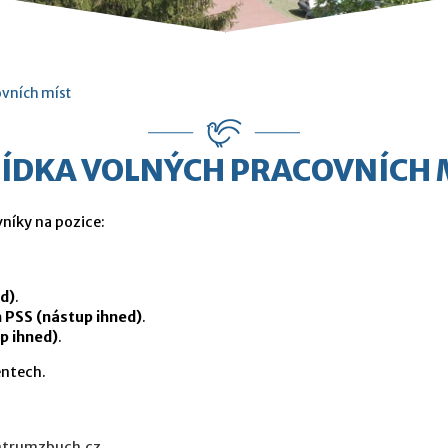
ovních míst
ÍDKA VOLNÝCH PRACOVNÍCH 
níky na pozice:
d)
.
h PSS (nástup ihned)
.
p ihned)
.
entech.
trumzbuch.cz
.