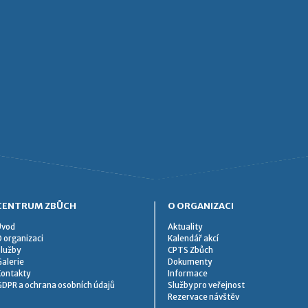
CENTRUM ZBŮCH
O ORGANIZACI
Úvod
Aktuality
 organizaci
Kalendář akcí
lužby
CPTS Zbůch
alerie
Dokumenty
Kontakty
Informace
DPR a ochrana osobních údajů
Služby pro veřejnost
Rezervace návštěv