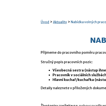
>
>
Úvod
Aktuality
Nabídka volných prac
NAB
Přijmeme do pracovního poměru pracov
Stručný popis pracovních pozic:
Všeobecná sestra (nástup ihne
Pracovník v sociálních službác
Hlavní kuchař/kuchařka (nástu
Detaily naleznete v přiložených dokum
Životopisy zasílejte na:
nohovcova@cen