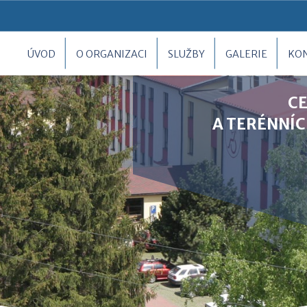
ÚVOD
O ORGANIZACI
SLUŽBY
GALERIE
KO
C
A TERÉNNÍC