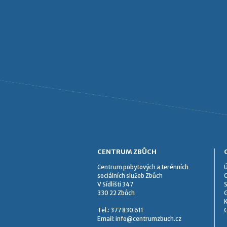
CENTRUM ZBŮCH
Centrum pobytových a terénních
sociálních služeb Zbůch
O
V Sídlišti 347
S
330 22 Zbůch
G
Tel.: 377 830 611
G
Email:
info@centrumzbuch.cz