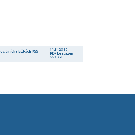
14.11.2025
sociálních službách PSS
PDF
ke stažení
559.7 kB